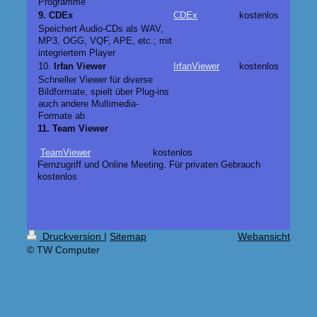
Programme
9. CDEx
CDEx
kostenlos
Speichert Audio-CDs als WAV,
MP3, OGG, VQF, APE, etc.; mit
integriertem Player
10.
Irfan Viewer
IrfanViewer
kostenlos
Schneller Viewer für diverse
Bildformate, spielt über Plug-ins
auch andere Multimedia-
Formate ab
11. Team Viewer
TeamViewer
kostenlos
Fernzugriff und Online Meeting. Für privaten Gebrauch
kostenlos
Druckversion
|
Sitemap
Webansicht
© TW Computer