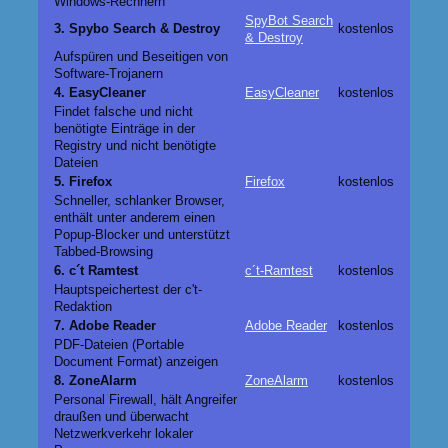
Windows-Rechnern
SpyBot Search
3. Spybo Search & Destroy
kostenlos
& Destroy
Aufspüren und Beseitigen von
Software-Trojanern
4. EasyCleaner
EasyCleaner
kostenlos
Findet falsche und nicht
benötigte Einträge in der
Registry und nicht benötigte
Dateien
5. Firefox
Firefox
kostenlos
Schneller, schlanker Browser,
enthält unter anderem einen
Popup-Blocker und unterstützt
Tabbed-Browsing
6. c´t Ramtest
c´t-Ramtest
kostenlos
Hauptspeichertest der c't-
Redaktion
7. Adobe Reader
Adobe Reader
kostenlos
PDF-Dateien (Portable
Document Format) anzeigen
8. ZoneAlarm
ZoneAlarm
kostenlos
Personal Firewall, hält Angreifer
draußen und überwacht
Netzwerkverkehr lokaler